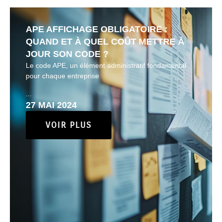
APE AFFICHAGE OBLIGATOIRE :
QUAND ET À QUEL COÛT METTRE À
JOUR SON CODE ?
Le code APE, un élément administratif fondamental
pour chaque entreprise
...
27 MAI 2024
VOIR PLUS