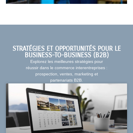
STRATÉGIES ET OPPORTUNITÉS POUR LE
BUSINESS-TO-BUSINESS (B2B)
Explorez les meilleures stratégies pour
réussir dans le commerce interentreprises :
prospection, ventes, marketing et
partenariats B2B.