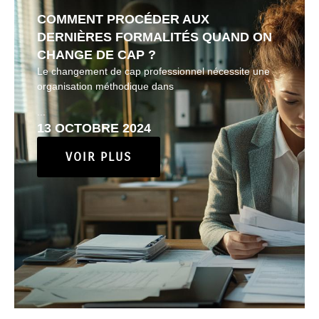
COMMENT PROCÉDER AUX
DERNIÈRES FORMALITÉS QUAND ON
CHANGE DE CAP ?
Le changement de cap professionnel nécessite une
organisation méthodique dans
...
13 OCTOBRE 2024
VOIR PLUS