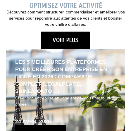
OPTIMISEZ VOTRE ACTIVITÉ
Découvrez comment structurer, commercialiser et améliorer vos
services pour répondre aux attentes de vos clients et booster
votre chiffre d’affaires.
VOIR PLUS
LES 5 MEILLEURES PLATEFORMES
POUR CRÉER SON ENTREPRISE EN
LIGNE EN 2026 : COMPARATIF
COMPLET (LEGALPLACE,
SHINE/QONTO…)
Créer son entreprise en ligne est devenu une solution
prisée
...
24 AVRIL 2026