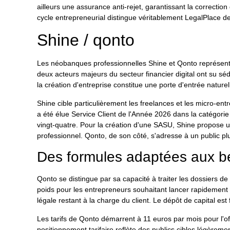
ailleurs une assurance anti-rejet, garantissant la correctio
cycle entrepreneurial distingue véritablement LegalPlace de
Shine / qonto
Les néobanques professionnelles Shine et Qonto représente
deux acteurs majeurs du secteur financier digital ont su séd
la création d'entreprise constitue une porte d'entrée naturel
Shine cible particulièrement les freelances et les micro-en
a été élue Service Client de l'Année 2026 dans la catégorie
vingt-quatre. Pour la création d'une SASU, Shine propose u
professionnel. Qonto, de son côté, s'adresse à un public pl
Des formules adaptées aux b
Qonto se distingue par sa capacité à traiter les dossiers de
poids pour les entrepreneurs souhaitant lancer rapidement l
légale restant à la charge du client. Le dépôt de capital est
Les tarifs de Qonto démarrent à 11 euros par mois pour l'o
positionnement tarifaire reflète des publics cibles légèrem