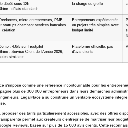
de dépôt sous 12h
la charge du greffe
c
Shine : délais standards
Freelances, micro-entrepreneurs, PME
Entrepreneurs expérimentés
P
et startups cherchant services bancaires
ou projets très simples avec
p
+ création
budget limité
s
f
Qonto : 4,8/5 sur Trustpilot
Plateforme officielle, pas
V
Shine : Service Client de l'Année 2026,
d'avis clients
notes similaires
Place s'impose comme une référence incontournable pour les entreprene
ompagné plus de 300 000 entrepreneurs dans leurs démarches administra
ingénieurs, LegalPlace a su construire un véritable écosystème intégré q
ise.
à proposer des tarifs particulièrement accessibles, avec des offres dis
ire transparente permet aux créateurs d'entreprise de maîtriser leur budg
oogle Reviews, basée sur plus de 15 000 avis clients. Cette reconnais