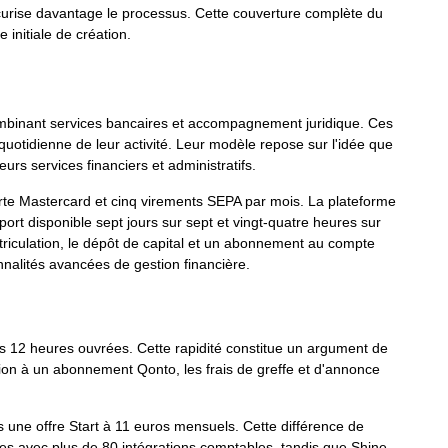
 sécurise davantage le processus. Cette couverture complète du
initiale de création.
combinant services bancaires et accompagnement juridique. Ces
 quotidienne de leur activité. Leur modèle repose sur l'idée que
urs services financiers et administratifs.
carte Mastercard et cinq virements SEPA par mois. La plateforme
ort disponible sept jours sur sept et vingt-quatre heures sur
triculation, le dépôt de capital et un abonnement au compte
nnalités avancées de gestion financière.
sous 12 heures ouvrées. Cette rapidité constitue un argument de
ption à un abonnement Qonto, les frais de greffe et d'annonce
 une offre Start à 11 euros mensuels. Cette différence de
cées avec plus de 80 intégrations comptables, tandis que Shine