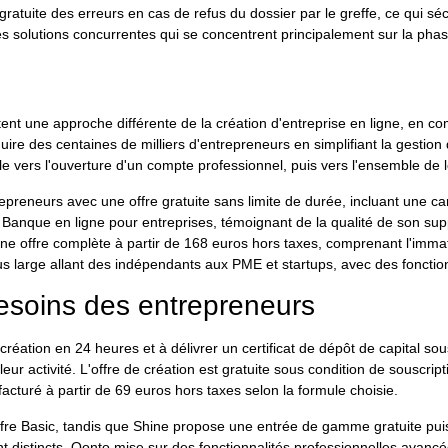
n gratuite des erreurs en cas de refus du dossier par le greffe, ce qui
s solutions concurrentes qui se concentrent principalement sur la phase 
nt une approche différente de la création d'entreprise en ligne, en 
uire des centaines de milliers d'entrepreneurs en simplifiant la gestion
le vers l'ouverture d'un compte professionnel, puis vers l'ensemble de le
trepreneurs avec une offre gratuite sans limite de durée, incluant une 
 Banque en ligne pour entreprises, témoignant de la qualité de son supp
ne offre complète à partir de 168 euros hors taxes, comprenant l'imma
us large allant des indépendants aux PME et startups, avec des fonctio
esoins des entrepreneurs
 création en 24 heures et à délivrer un certificat de dépôt de capital 
eur activité. L'offre de création est gratuite sous condition de souscri
 facturé à partir de 69 euros hors taxes selon la formule choisie.
ffre Basic, tandis que Shine propose une entrée de gamme gratuite puis
ent distincts. Qonto mise sur des fonctionnalités professionnelles avan