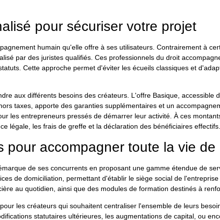
sé pour sécuriser votre projet
agnement humain qu'elle offre à ses utilisateurs. Contrairement à cer
é par des juristes qualifiés. Ces professionnels du droit accompagnent
 statuts. Cette approche permet d'éviter les écueils classiques et d'adapt
dre aux différents besoins des créateurs. L'offre Basique, accessible 
 hors taxes, apporte des garanties supplémentaires et un accompagneme
pour les entrepreneurs pressés de démarrer leur activité. À ces montants
 légale, les frais de greffe et la déclaration des bénéficiaires effectifs
 pour accompagner toute la vie de l
e démarque de ses concurrents en proposant une gamme étendue de ser
es de domiciliation, permettant d'établir le siège social de l'entrepri
nancière au quotidien, ainsi que des modules de formation destinés à re
ur les créateurs qui souhaitent centraliser l'ensemble de leurs besoins 
ications statutaires ultérieures, les augmentations de capital, ou enc