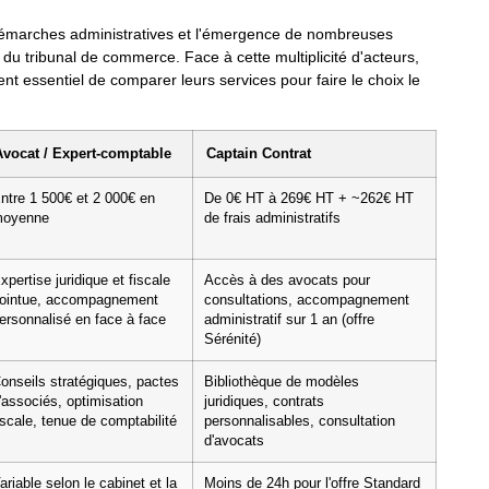
es démarches administratives et l'émergence de nombreuses
 du tribunal de commerce. Face à cette multiplicité d'acteurs,
ent essentiel de comparer leurs services pour faire le choix le
Avocat / Expert-comptable
Captain Contrat
ntre 1 500€ et 2 000€ en
De 0€ HT à 269€ HT + ~262€ HT
oyenne
de frais administratifs
xpertise juridique et fiscale
Accès à des avocats pour
ointue, accompagnement
consultations, accompagnement
ersonnalisé en face à face
administratif sur 1 an (offre
Sérénité)
onseils stratégiques, pactes
Bibliothèque de modèles
'associés, optimisation
juridiques, contrats
iscale, tenue de comptabilité
personnalisables, consultation
d'avocats
ariable selon le cabinet et la
Moins de 24h pour l'offre Standard