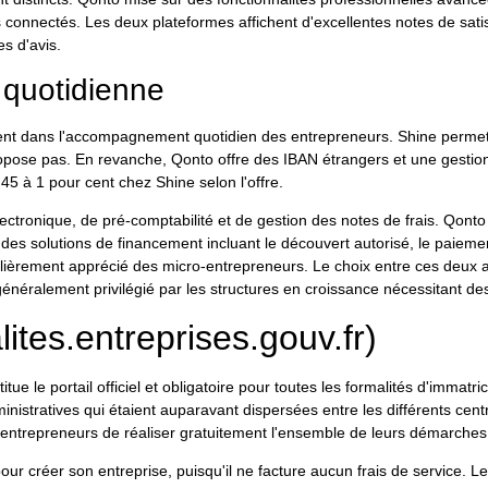
tils connectés. Les deux plateformes affichent d'excellentes notes de sati
es d'avis.
 quotidienne
llent dans l'accompagnement quotidien des entrepreneurs. Shine perme
ropose pas. En revanche, Qonto offre des IBAN étrangers et une gestion 
,45 à 1 pour cent chez Shine selon l'offre.
ectronique, de pré-comptabilité et de gestion des notes de frais. Qont
 des solutions de financement incluant le découvert autorisé, le paiemen
èrement apprécié des micro-entrepreneurs. Le choix entre ces deux act
généralement privilégié par les structures en croissance nécessitant de
ites.entreprises.gouv.fr)
tue le portail officiel et obligatoire pour toutes les formalités d'immat
tratives qui étaient auparavant dispersées entre les différents centres
x entrepreneurs de réaliser gratuitement l'ensemble de leurs démarches d
r créer son entreprise, puisqu'il ne facture aucun frais de service. Le