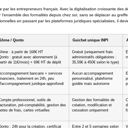
ée par les entrepreneurs français. Avec la digitalisation croissante d
r l'ensemble des formalités depuis chez soi, sans se déplacer au greffe
onnelles en passant par les plateformes juridiques spécialisées, il devi
Shine / Qonto
Guichet unique INPI
Shine : à partir de 168€ HT
Gratuit (uniquement frais
E
Qonto : gratuit avec abonnement (à
administratifs obligatoires :
m
partir de 11€/mois) + 69€ HT de dépôt
35,59€ à 450€ selon le type)
Accompagnement bancaire + services
Aucun accompagnement
E
financiers, traitement en 24h, peu
personnalisé, plateforme
p
d'accompagnement juridique approfondi
guidée mais autonome
p
Compte professionnel, outils de
Gestion des formalités de
C
facturation, pré-comptabilité, gestion des
création, modification et
d
notes de frais, cartes virtuelles
cessation uniquement
f
Qonto : 24h pour la création, certificat
Entre 2 et 5 semaines selon
V